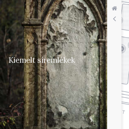
11
13
4
14
Kiemelt síremlékek
2
Fogadóépület
1
Szertartási épület
Gettóemlékmű