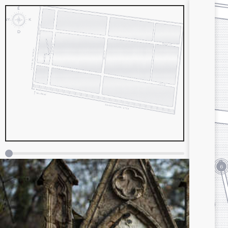
0%
100%
6
12
8
7